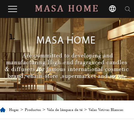
1.
Hogar
>
Productos
>
Vela de lámpara de té
> Velas Votivas Blancas