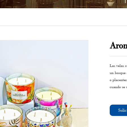
Arom
Las velas 
un bosque 
o placenter
cuando se u
Solic