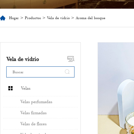
Hogar
>
Productos
>
Vela de vidrio
> Aroma del bosque
Vela de vidrio
Velas
Velas perfumadas
Velas firmadas
Velas de flores