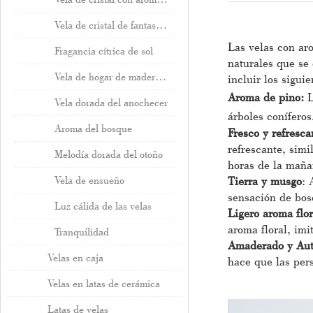
Vela de cristal de fantasía de verano
Las velas con ar
Fragancia cítrica de sol
naturales que se
Vela de hogar de madera de cedro
incluir los sigui
Aroma de pino:
L
Vela dorada del anochecer
árboles conífero
Aroma del bosque
Fresco y refresc
refrescante, simi
Melodía dorada del otoño
horas de la mañan
Tierra y musgo
: 
Vela de ensueño
sensación de bos
Luz cálida de las velas
Ligero aroma flo
aroma floral, imi
Tranquilidad
Amaderado y Aut
Velas en caja
hace que las per
Velas en latas de cerámica
Latas de velas