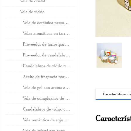
Vela de cristal
Vela de vidrio
Vela de cerámica personalizada
Velas aromáticas en tarro grande.
Proveedor de tarros para velas con tapa.
Proveedor de candelabros personalizados
Candelabros de vidrio transparente
Aceite de fragancia para difusor
Vela de gel con aroma a frutos rojos claros
Características d
Vela de cumpleaños de soja
Candelabros de vidrio coloreado
Caracterís
Vela romántica de soja de otoño
Vela de cristal con aroma a cedro