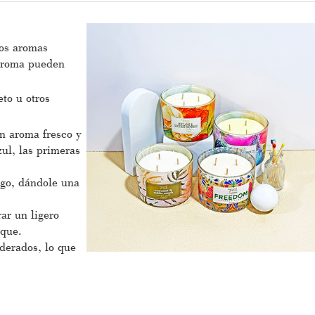
los aromas
 aroma pueden
to u otros
n aroma fresco y
zul, las primeras
sgo, dándole una
ar un ligero
sque.
derados, lo que