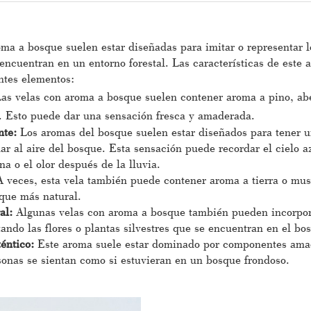
oma a bosque suelen estar diseñadas para imitar o representar 
 encuentran en un entorno forestal. Las características de este
entes elementos:
as velas con aroma a bosque suelen contener aroma a pino, abe
s. Esto puede dar una sensación fresca y amaderada.
ante:
Los aromas del bosque suelen estar diseñados para tener u
lar al aire del bosque. Esta sensación puede recordar el cielo a
a o el olor después de la lluvia.
A veces, esta vela también puede contener aroma a tierra o mu
que más natural.
ral:
Algunas velas con aroma a bosque también pueden incorpor
tando las flores o plantas silvestres que se encuentran en el bo
éntico:
Este aroma suele estar dominado por componentes ama
sonas se sientan como si estuvieran en un bosque frondoso.