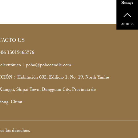
Mensaje
ARRIBA
TACTO US
86 15019465276
 electrónico：pobo@pobocandle.com
IÓN：Habitación 602, Edificio 1, No. 19, North Yanhe
Xiangxi, Shipai Town, Dongguan City, Provincia de
ong, China
s los derechos.