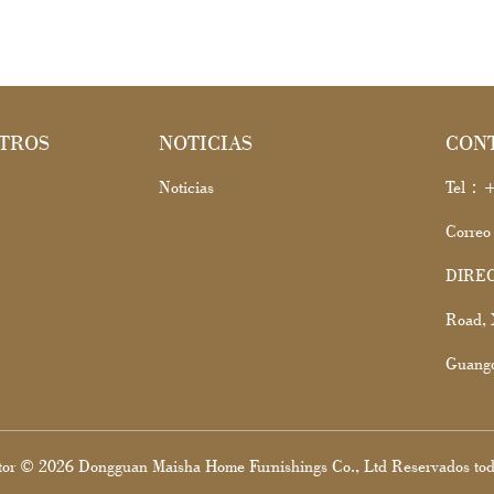
TROS
NOTICIAS
CON
Noticias
Tel：+
Correo
DIRECC
Road, 
Guangd
tor © 2026 Dongguan Maisha Home Furnishings Co., Ltd Reservados todo