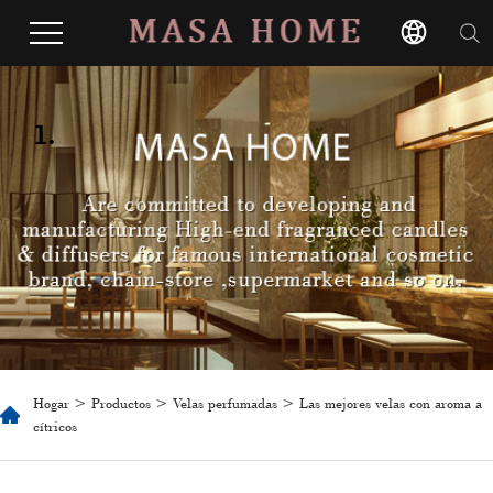
1.
Hogar
>
Productos
>
Velas perfumadas
> Las mejores velas con aroma a
cítricos