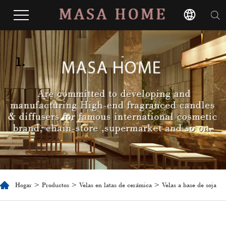
1.
Hogar
>
Productos
>
Velas en latas de cerámica
> Velas a base de soja