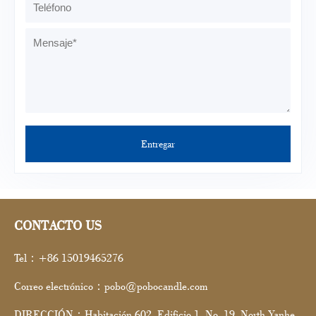
CONTACTO US
Tel：+86 15019465276
Correo electrónico：pobo@pobocandle.com
DIRECCIÓN：Habitación 602, Edificio 1, No. 19, North Yanhe