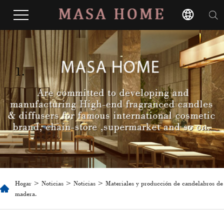
1.
Hogar
>
Noticias
>
Noticias
> Materiales y producción de candelabros de
madera.