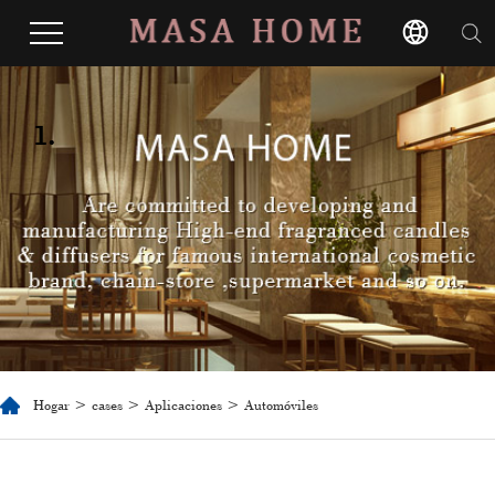
1.
Hogar
>
cases
>
Aplicaciones
> Automóviles